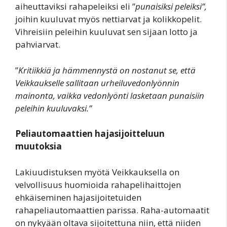
aiheuttaviksi rahapeleiksi eli ”
punaisiksi peleiksi”,
joihin kuuluvat myös nettiarvat ja kolikkopelit.
Vihreisiin peleihin kuuluvat sen sijaan lotto ja
pahviarvat.
”
Kritiikkiä ja hämmennystä on nostanut se, että
Veikkaukselle sallitaan urheiluvedonlyönnin
mainonta, vaikka vedonlyönti lasketaan punaisiin
peleihin kuuluvaksi.”
Peliautomaattien hajasijoitteluun
muutoksia
Lakiuudistuksen myötä Veikkauksella on
velvollisuus huomioida rahapelihaittojen
ehkäiseminen hajasijoitetuiden
rahapeliautomaattien parissa. Raha-automaatit
on nykyään oltava sijoitettuna niin, että niiden