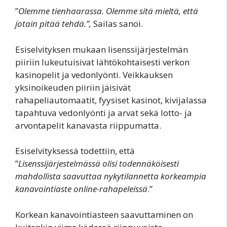
”
Olemme tienhaarassa. Olemme sitä mieltä, että
jotain pitää tehdä.”,
Sailas sanoi.
Esiselvityksen mukaan lisenssijärjestelmän
piiriin lukeutuisivat lähtökohtaisesti verkon
kasinopelit ja vedonlyönti. Veikkauksen
yksinoikeuden piiriin jäisivät
rahapeliautomaatit, fyysiset kasinot, kivijalassa
tapahtuva vedonlyönti ja arvat sekä lotto- ja
arvontapelit kanavasta riippumatta.
Esiselvityksessä todettiin, että
”
Lisenssijärjestelmässä olisi todennäköisesti
mahdollista saavuttaa nykytilannetta korkeampia
kanavointiaste online-rahapeleissä
.”
Korkean kanavointiasteen saavuttaminen on