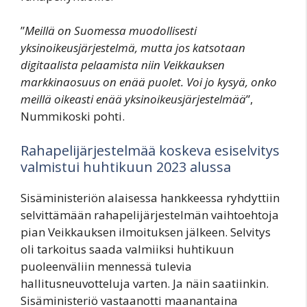
”
Meillä on Suomessa muodollisesti
yksinoikeusjärjestelmä, mutta jos katsotaan
digitaalista pelaamista niin Veikkauksen
markkinaosuus on enää puolet. Voi jo kysyä, onko
meillä oikeasti enää yksinoikeusjärjestelmää
”,
Nummikoski pohti.
Rahapelijärjestelmää koskeva esiselvitys
valmistui huhtikuun 2023 alussa
Sisäministeriön alaisessa hankkeessa ryhdyttiin
selvittämään rahapelijärjestelmän vaihtoehtoja
pian Veikkauksen ilmoituksen jälkeen. Selvitys
oli tarkoitus saada valmiiksi huhtikuun
puoleenväliin mennessä tulevia
hallitusneuvotteluja varten. Ja näin saatiinkin.
Sisäministeriö vastaanotti maanantaina