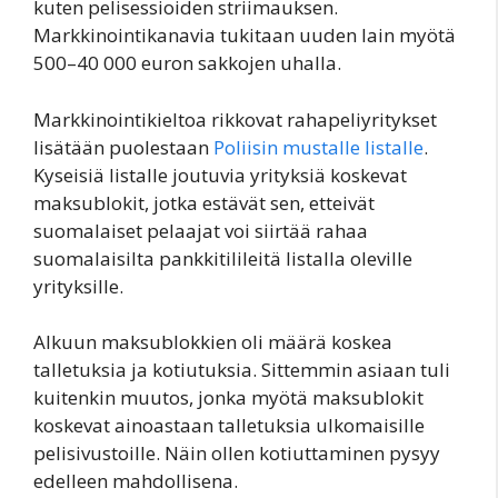
kuten pelisessioiden striimauksen.
Markkinointikanavia tukitaan uuden lain myötä
500–40 000 euron sakkojen uhalla.
Markkinointikieltoa rikkovat rahapeliyritykset
lisätään puolestaan
Poliisin mustalle listalle
.
Kyseisiä listalle joutuvia yrityksiä koskevat
maksublokit, jotka estävät sen, etteivät
suomalaiset pelaajat voi siirtää rahaa
suomalaisilta pankkitilileitä listalla oleville
yrityksille.
Alkuun maksublokkien oli määrä koskea
talletuksia ja kotiutuksia. Sittemmin asiaan tuli
kuitenkin muutos, jonka myötä maksublokit
koskevat ainoastaan talletuksia ulkomaisille
pelisivustoille. Näin ollen kotiuttaminen pysyy
edelleen mahdollisena.