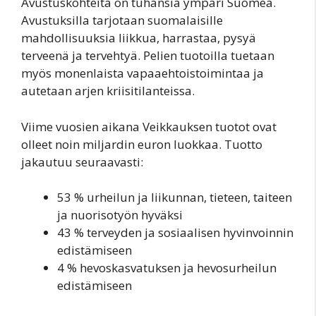
Avustuskohteita on tuhansia ympäri Suomea.
Avustuksilla tarjotaan suomalaisille
mahdollisuuksia liikkua, harrastaa, pysyä
terveenä ja tervehtyä. Pelien tuotoilla tuetaan
myös monenlaista vapaaehtoistoimintaa ja
autetaan arjen kriisitilanteissa.
Viime vuosien aikana Veikkauksen tuotot ovat
olleet noin miljardin euron luokkaa. Tuotto
jakautuu seuraavasti:
53 % urheilun ja liikunnan, tieteen, taiteen
ja nuorisotyön hyväksi
43 % terveyden ja sosiaalisen hyvinvoinnin
edistämiseen
4 % hevoskasvatuksen ja hevosurheilun
edistämiseen