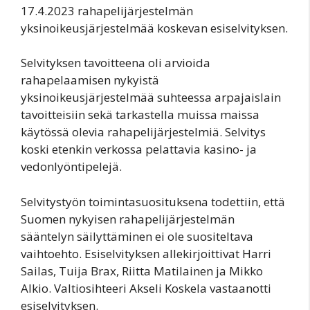
17.4.2023 rahapelijärjestelmän
yksinoikeusjärjestelmää koskevan esiselvityksen.
Selvityksen tavoitteena oli arvioida
rahapelaamisen nykyistä
yksinoikeusjärjestelmää suhteessa arpajaislain
tavoitteisiin sekä tarkastella muissa maissa
käytössä olevia rahapelijärjestelmiä. Selvitys
koski etenkin verkossa pelattavia kasino- ja
vedonlyöntipelejä.
Selvitystyön toimintasuosituksena todettiin, että
Suomen nykyisen rahapelijärjestelmän
sääntelyn säilyttäminen ei ole suositeltava
vaihtoehto. Esiselvityksen allekirjoittivat Harri
Sailas, Tuija Brax, Riitta Matilainen ja Mikko
Alkio. Valtiosihteeri Akseli Koskela vastaanotti
esiselvityksen.