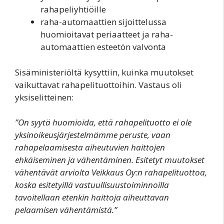
rahapeliyhtiöille
raha-automaattien sijoittelussa
huomioitavat periaatteet ja raha-
automaattien esteetön valvonta
Sisäministeriöltä kysyttiin, kuinka muutokset
vaikuttavat rahapelituottoihin. Vastaus oli
yksiselitteinen:
”On syytä huomioida, että rahapelituotto ei ole
yksinoikeusjärjestelmämme peruste, vaan
rahapelaamisesta aiheutuvien haittojen
ehkäiseminen ja vähentäminen. Esitetyt muutokset
vähentävät arviolta Veikkaus Oy:n rahapelituottoa,
koska esitetyillä vastuullisuustoiminnoilla
tavoitellaan etenkin haittoja aiheuttavan
pelaamisen vähentämistä.”