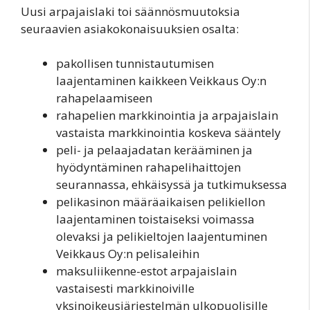
Uusi arpajaislaki toi säännösmuutoksia
seuraavien asiakokonaisuuksien osalta:
pakollisen tunnistautumisen
laajentaminen kaikkeen Veikkaus Oy:n
rahapelaamiseen
rahapelien markkinointia ja arpajaislain
vastaista markkinointia koskeva sääntely
peli- ja pelaajadatan kerääminen ja
hyödyntäminen rahapelihaittojen
seurannassa, ehkäisyssä ja tutkimuksessa
pelikasinon määräaikaisen pelikiellon
laajentaminen toistaiseksi voimassa
olevaksi ja pelikieltojen laajentuminen
Veikkaus Oy:n pelisaleihin
maksuliikenne-estot arpajaislain
vastaisesti markkinoiville
yksinoikeusjärjestelmän ulkopuolisille