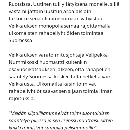
Ruotsissa. Uutinen tuli yllätyksenä monelle, sillä
vasta hiljattain uusitun arpajaislain
tarkoituksena oli nimenomaan vahvistaa
Veikkauksen monopoliasemaa rajoittamalla
ulkomaisten rahapeliyhtiöiden toimintaa
Suomessa.
Veikkauksen varatoimitusjohtaja Velipekka
Nummikoski huomautti kuitenkin
osavuosikatsauksen jälkeen, että rahapelien
sääntely Suomessa koskee tällä hetkellä vain
Veikkausta. Ulkomailta käsin toimivat
rahapeliyhtiöt saavat sen sijaan toimia ilman
rajoituksia.
”
Meidän kilpailijamme eivät toimi suomalaisen
sääntelyn piirissä ja sen lisenssi muuttaisi. Sitten
kaikki toimisivat samoilla pelisäännöillä
”,