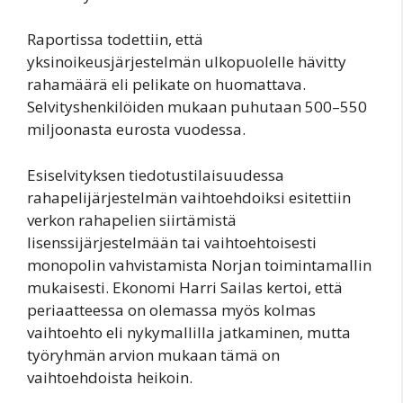
Raportissa todettiin, että
yksinoikeusjärjestelmän ulkopuolelle hävitty
rahamäärä eli pelikate on huomattava.
Selvityshenkilöiden mukaan puhutaan 500–550
miljoonasta eurosta vuodessa.
Esiselvityksen tiedotustilaisuudessa
rahapelijärjestelmän vaihtoehdoiksi esitettiin
verkon rahapelien siirtämistä
lisenssijärjestelmään tai vaihtoehtoisesti
monopolin vahvistamista Norjan toimintamallin
mukaisesti. Ekonomi Harri Sailas kertoi, että
periaatteessa on olemassa myös kolmas
vaihtoehto eli nykymallilla jatkaminen, mutta
työryhmän arvion mukaan tämä on
vaihtoehdoista heikoin.