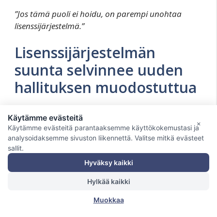
”Jos tämä puoli ei hoidu, on parempi unohtaa
lisenssijärjestelmä.”
Lisenssijärjestelmän
suunta selvinnee uuden
hallituksen muodostuttua
Veikkauksen toimitusjohtaja Olli Sarekosken
Käytämme evästeitä
×
mukaan on tärkeää, että lisenssijärjestelmä
Käytämme evästeitä parantaaksemme käyttökokemustasi ja
saadaan tulevaan hallitusohjelmaan. Silloin
analysoidaksemme sivuston liikennettä. Valitse mitkä evästeet
muutos olisi mahdollista toteuttaa
sallit.
hallituskauden lopulla 2026.
Hyväksy kaikki
Hylkää kaikki
Vaaleissa suurimmaksi puolueeksi noussut
kokoomus on vaatinut Veikkauksen ohella myös
Muokkaa
Alkon ja apteekkien monopolien murtamista.