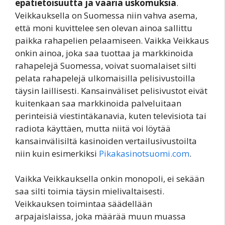
epätietoisuutta ja vääriä uskomuksia
.
Veikkauksella on Suomessa niin vahva asema,
että moni kuvittelee sen olevan ainoa sallittu
paikka rahapelien pelaamiseen. Vaikka Veikkaus
onkin ainoa, joka saa tuottaa ja markkinoida
rahapelejä Suomessa, voivat suomalaiset silti
pelata rahapelejä ulkomaisilla pelisivustoilla
täysin laillisesti. Kansainväliset pelisivustot eivät
kuitenkaan saa markkinoida palveluitaan
perinteisiä viestintäkanavia, kuten televisiota tai
radiota käyttäen, mutta niitä voi löytää
kansainvälisiltä kasinoiden vertailusivustoilta
niin kuin esimerkiksi
Pikakasinotsuomi.com
.
Vaikka Veikkauksella onkin monopoli, ei sekään
saa silti toimia täysin mielivaltaisesti.
Veikkauksen toimintaa säädellään
arpajaislaissa, joka määrää muun muassa