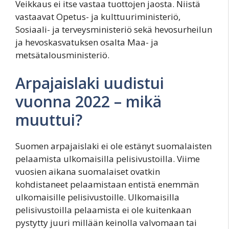
Veikkaus ei itse vastaa tuottojen jaosta. Niistä
vastaavat Opetus- ja kulttuuriministeriö,
Sosiaali- ja terveysministeriö sekä hevosurheilun
ja hevoskasvatuksen osalta Maa- ja
metsätalousministeriö.
Arpajaislaki uudistui
vuonna 2022 – mikä
muuttui?
Suomen arpajaislaki ei ole estänyt suomalaisten
pelaamista ulkomaisilla pelisivustoilla. Viime
vuosien aikana suomalaiset ovatkin
kohdistaneet pelaamistaan entistä enemmän
ulkomaisille pelisivustoille. Ulkomaisilla
pelisivustoilla pelaamista ei ole kuitenkaan
pystytty juuri millään keinolla valvomaan tai