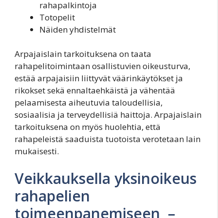
rahapalkintoja
Totopelit
Näiden yhdistelmät
Arpajaislain tarkoituksena on taata
rahapelitoimintaan osallistuvien oikeusturva,
estää arpajaisiin liittyvät väärinkäytökset ja
rikokset sekä ennaltaehkäistä ja vähentää
pelaamisesta aiheutuvia taloudellisia,
sosiaalisia ja terveydellisiä haittoja. Arpajaislain
tarkoituksena on myös huolehtia, että
rahapeleistä saaduista tuotoista verotetaan lain
mukaisesti.
Veikkauksella yksinoikeus
rahapelien
toimeenpanemiseen –