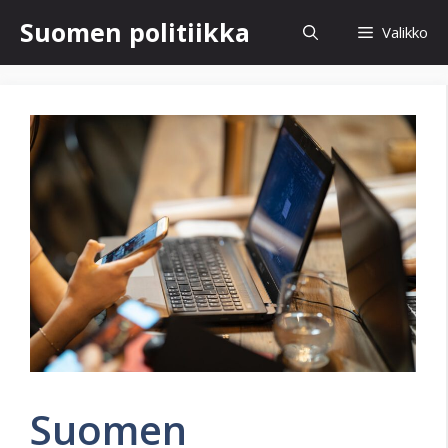
Siirry
Suomen politiikka
Valikko
sisältöön
Suomen