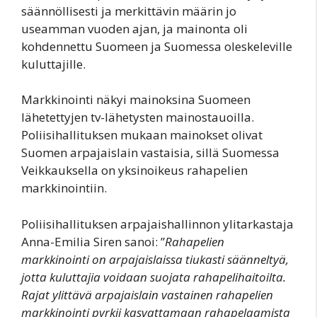
säännöllisesti ja merkittävin määrin jo
useamman vuoden ajan, ja mainonta oli
kohdennettu Suomeen ja Suomessa oleskeleville
kuluttajille.
Markkinointi näkyi mainoksina Suomeen
lähetettyjen tv-lähetysten mainostauoilla.
Poliisihallituksen mukaan mainokset olivat
Suomen arpajaislain vastaisia, sillä Suomessa
Veikkauksella on yksinoikeus rahapelien
markkinointiin.
Poliisihallituksen arpajaishallinnon ylitarkastaja
Anna-Emilia Siren sanoi: ”
Rahapelien
markkinointi on arpajaislaissa tiukasti säänneltyä,
jotta kuluttajia voidaan suojata rahapelihaitoilta.
Rajat ylittävä arpajaislain vastainen rahapelien
markkinointi pyrkii kasvattamaan rahapelaamista