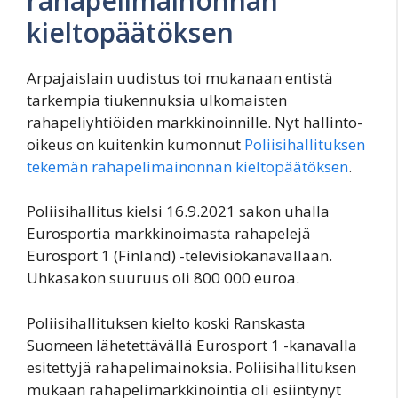
rahapelimainonnan
kieltopäätöksen
Arpajaislain uudistus toi mukanaan entistä
tarkempia tiukennuksia ulkomaisten
rahapeliyhtiöiden markkinoinnille. Nyt hallinto-
oikeus on kuitenkin kumonnut
Poliisihallituksen
tekemän rahapelimainonnan kieltopäätöksen
.
Poliisihallitus kielsi 16.9.2021 sakon uhalla
Eurosportia markkinoimasta rahapelejä
Eurosport 1 (Finland) -televisiokanavallaan.
Uhkasakon suuruus oli 800 000 euroa.
Poliisihallituksen kielto koski Ranskasta
Suomeen lähetettävällä Eurosport 1 -kanavalla
esitettyjä rahapelimainoksia. Poliisihallituksen
mukaan rahapelimarkkinointia oli esiintynyt