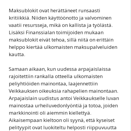
Maksublokit ovat herättäneet runsaasti
kritiikkiä. Niiden käyttöönotto ja valvominen
vaatii resursseja, mikä on kallista ja työlästä.
Lisäksi Finanssialan toimijoiden mukaan
maksublokit eivät tehoa, sillä niitä on erittäin
helppo kiertää ulkomaisten maksupalveluiden
kautta.
Samaan aikaan, kun uudessa arpajaislaissa
rajoitettiin rankalla otteella ulkomaisten
peliyhtiöiden mainontaa, laajennettiin
Veikkauksen oikeuksia rahapelien mainontaan.
Arpajaislain uudistus antoi Veikkaukselle luvan
mainostaa urheiluvedonlyöntiä ja totoa, joiden
markkinointi oli aiemmin kiellettyä.
Aikaisempaan kieltoon oli syynä, että kyseiset
pelityypit ovat luokiteltu helposti riippuvuutta