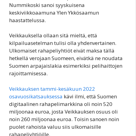
Nummikoski sanoi syyskuisena
keskiviikkoaamuna Ylen Ykkösaamun
haastattelussa.
Veikkauksella ollaan sitä mieltä, että
kilpailuasetelman tulisi olla yhdenvertainen.
Ulkomaiset rahapeliyhtiöt eivät maksa tällä
hetkellä verojaan Suomeen, eivätkä ne noudata
Suomen arpajaislakia esimerkiksi pelihaittojen
rajoittamisessa.
Veikkauksen tammi-kesäkuun 2022
osavuosikatsauksessa
kävi ilmi, että Suomen
digitaalinen rahapelimarkkina oli noin 520
miljoonaa euroa, josta Veikkauksen osuus oli
noin 260 miljoonaa euroa. Toisin sanoen noin
puolet rahoista valuu siis ulkomaisille
rahapeliyhtiöille.