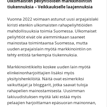
Ulkomaisten peliyhtiöiden markkinointiin
tiukennuksia – Veikkaukselle laajennuksia
Vuonna 2022 voimaan astunut uusi arpajaislaki
kiristi etenkin ulkomaisten rahapeliyhtiöiden
mahdollisuuksia toimia Suomessa. Ulkomaiset
peliyhtiöt eivät ole aiemminkaan saaneet
mainostaa toimintaansa Suomessa, mutta
uuden arpajaislain myötä markkinointiin on
tehty entistä tarkempia tiukennuksia.
Markkinointikielto koskee uuden lain myötä
elinkeinonharjoittajien lisäksi myös
yksityishenkilöitä. Näitä ovat esimerkiksi
vaikuttajat ja bloggarit, jotka saavat tuloja
rahapelien mainostamisesta. Uusimman
lakiuudistuksen myötä laki estää myös
pelaajien harjoittaman epäsuoran mainonnan,