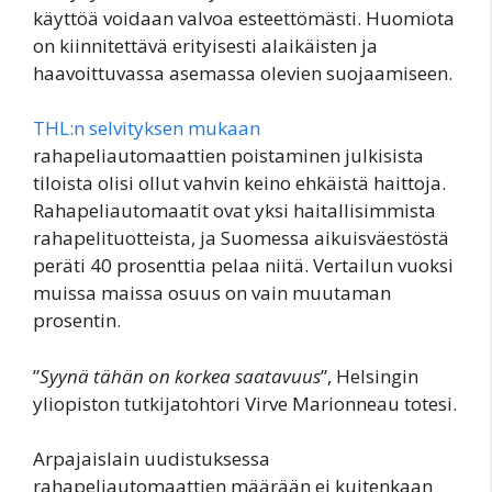
käyttöä voidaan valvoa esteettömästi. Huomiota
on kiinnitettävä erityisesti alaikäisten ja
haavoittuvassa asemassa olevien suojaamiseen.
THL:n selvityksen mukaan
rahapeliautomaattien poistaminen julkisista
tiloista olisi ollut vahvin keino ehkäistä haittoja.
Rahapeliautomaatit ovat yksi haitallisimmista
rahapelituotteista, ja Suomessa aikuisväestöstä
peräti 40 prosenttia pelaa niitä. Vertailun vuoksi
muissa maissa osuus on vain muutaman
prosentin.
”
Syynä tähän on korkea saatavuus
”, Helsingin
yliopiston tutkijatohtori Virve Marionneau totesi.
Arpajaislain uudistuksessa
rahapeliautomaattien määrään ei kuitenkaan