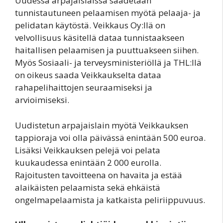
Uudessa arpajaislaissa säädetään
tunnistautuneen pelaamisen myötä pelaaja- ja
pelidatan käytöstä. Veikkaus Oy:llä on
velvollisuus käsitellä dataa tunnistaakseen
haitallisen pelaamisen ja puuttuakseen siihen.
Myös Sosiaali- ja terveysministeriöllä ja THL:llä
on oikeus saada Veikkaukselta dataa
rahapelihaittojen seuraamiseksi ja
arvioimiseksi.
Uudistetun arpajaislain myötä Veikkauksen
tappioraja voi olla päivässä enintään 500 euroa.
Lisäksi Veikkauksen pelejä voi pelata
kuukaudessa enintään 2 000 eurolla.
Rajoitusten tavoitteena on havaita ja estää
alaikäisten pelaamista sekä ehkäistä
ongelmapelaamista ja katkaista peliriippuvuus.