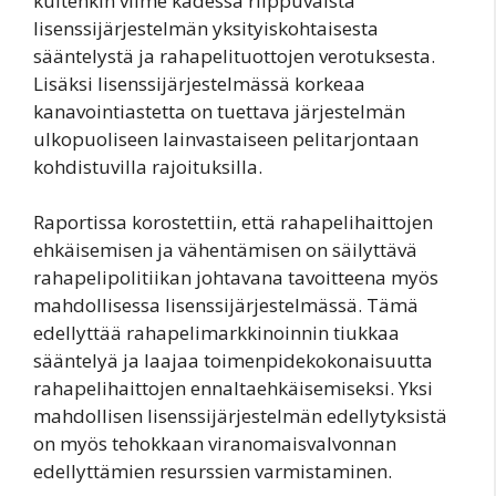
kuitenkin viime kädessä riippuvaista
lisenssijärjestelmän yksityiskohtaisesta
sääntelystä ja rahapelituottojen verotuksesta.
Lisäksi lisenssijärjestelmässä korkeaa
kanavointiastetta on tuettava järjestelmän
ulkopuoliseen lainvastaiseen pelitarjontaan
kohdistuvilla rajoituksilla.
Raportissa korostettiin, että rahapelihaittojen
ehkäisemisen ja vähentämisen on säilyttävä
rahapelipolitiikan johtavana tavoitteena myös
mahdollisessa lisenssijärjestelmässä. Tämä
edellyttää rahapelimarkkinoinnin tiukkaa
sääntelyä ja laajaa toimenpidekokonaisuutta
rahapelihaittojen ennaltaehkäisemiseksi. Yksi
mahdollisen lisenssijärjestelmän edellytyksistä
on myös tehokkaan viranomaisvalvonnan
edellyttämien resurssien varmistaminen.